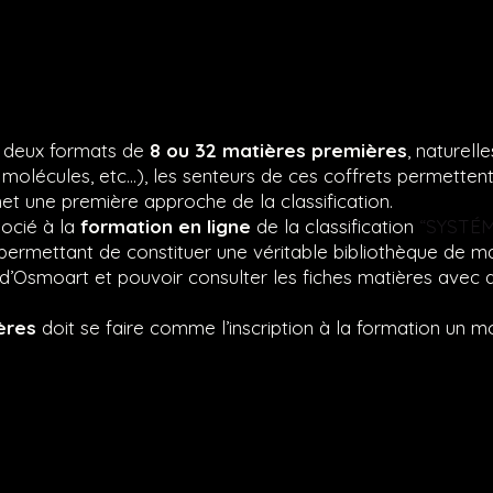
MAGIC
BOX
–
SUAVE
quantity
 deux formats de
8 ou 32 matières premières
, naturell
, molécules, etc…), les senteurs de ces coffrets permettent
t une première approche de la classification.
socié à la
formation en ligne
de la classification
“SYSTÉ
permettant de constituer une véritable bibliothèque de ma
d’Osmoart et pouvoir consulter les fiches matières avec 
ères
doit se faire comme l’inscription à la formation un m