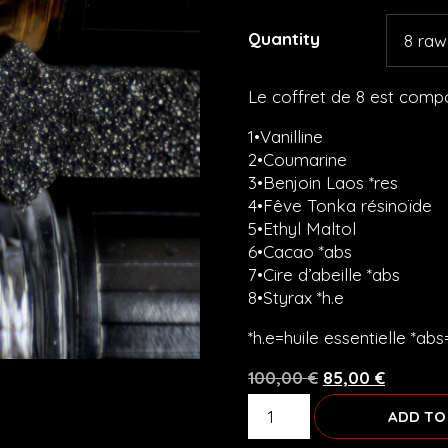
200,0
Quantity
Le coffret de 8 est comp
1•Vanilline
2•Coumarine
3•Benjoin Laos *res
4•Fêve Tonka résinoïde
5•Ethyl Maltol
6•Cacao *abs
7•Cire d’abeille *abs
8•Styrax *h.e
*h.e=huile essentielle *ab
Original
Current
100,00
€
85,00
€
5
price
price
ADD TO
–
was:
is:
BLACK
100,00 €.
85,00 €.