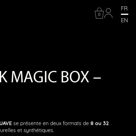
FR
0
EN
CK MAGIC BOX –
:
SUAVE
se présente en deux formats de
8 ou 32
 €
turelles et synthétiques.
gh