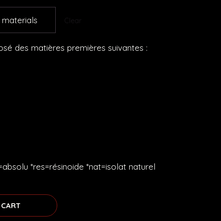
0 €
Clear
osé des matières premières suivantes :
s=absolu *res=résinoide *nat=isolat naturel
 CART