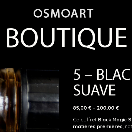
BOUTIQUE
5 – BLA
SUAVE
Price
85,00
€
–
200,00
€
range
Ce coffret
Black Magic 
85,00
matières premières
, na
throu