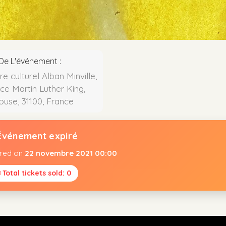
 De L'événement :
re culturel Alban Minville,
ace Martin Luther King,
ouse, 31100, France
Événement expiré
ired on
22 novembre 2021 00:00
 Total tickets sold: 0