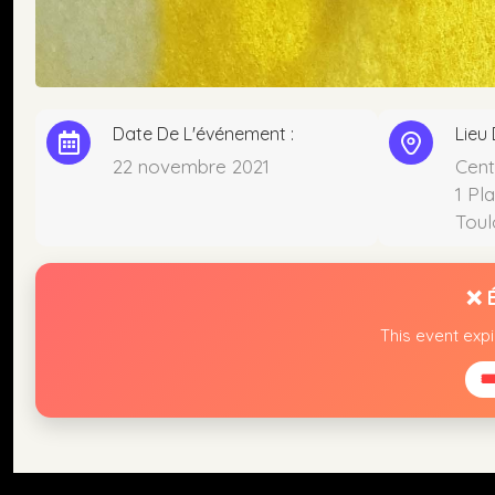
Date De L'événement :
Lieu
22 novembre 2021
Cent
1 Pl
Toul
❌ 
This event exp
🎟