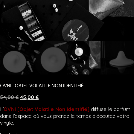
OVNI : OBJET VOLATILE NON IDENTIFIÉ
Le
Le
54,00
€
45,00
€
prix
prix
L’
OVNI [Objet Volatile Non Identifié]
diffuse le parfum
initial
actuel
dans l’espace où vous prenez le temps d’écoutez votre
était :
est :
vinyle.
54,00 €.
45,00 €.