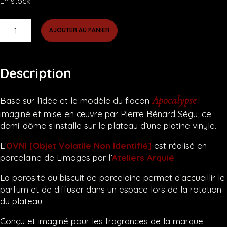
En stock
quantité
AJOUTER AU PANIER
de
OVNI
:
Objet
Description
Volatile
Non
Apocalypse
Basé sur l’idée et le modèle du flacon
Identifié
imaginé et mise en œuvre par Pierre Bénard Ségu, ce
demi-dôme s’installe sur le plateau d’une platine vinyle.
L’
OVNI [Objet Volatile Non Identifié]
est réalisé en
porcelaine de Limoges par l’
Ateliers Arquié
.
La porosité du biscuit de porcelaine permet d’accueillir le
parfum et de diffuser dans un espace lors de la rotation
du plateau.
Conçu et imaginé pour les fragrances de la marque