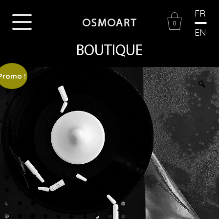
FR
0
EN
BOUTIQUE
Promo !