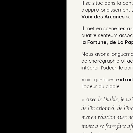
Il se situe dans la con
d’approfondissement 
V
oix des Arcanes ».
Il met en scène
les a
quatre senteurs associ
la Fortune, de
La Pa
Nous avons longueme
de chorégraphie olfac
intégrer l’odeur, le pa
Voici quelques
extrai
l’odeur du diable.
« Avec
le Diable, je v
de l’irrationnel, de
l’in
met en relation avec n
invite à se faire
face a