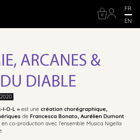
FR
0
EN
IE, ARCANES &
DU DIABLE
 2020
R-I-O-L
»
est une
création chorégraphique,
mériques
de
Francesca Bonato,
Aurélien
Dumont
u
en co-production avec l’ensemble Musica Nigella
e.