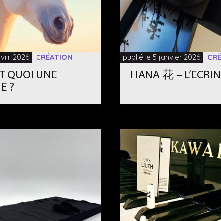
avril 2026
CRÉATION
publié le 5 janvier 2026
CRÉ
T QUOI UNE
HANA 花 – L’ECRI
E ?