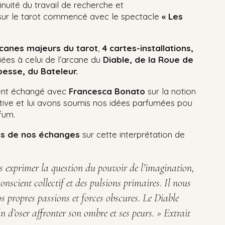
tinuité du travail de recherche et
sur le tarot commencé avec le spectacle
« Les
rcanes majeurs du tarot
,
4 c
artes-installations,
ées à celui de l’arcane du
Diable, de la
Roue de
pesse, du
Bateleur.
nt échangé avec
Francesca Bonato
sur la notion
tive et lui avons soumis nos idées parfumées pou
rfum.
ts de nos échanges
sur cette interprétation de
ais exprimer la question du
pouvoir de
l’imagination,
conscient collectif et des pulsions primaires.
Il nous
os propres passions et
forces obscures
. Le Diable
fin
d’oser affronter son ombre et ses
peurs. »
Extrait