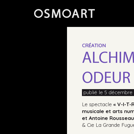
CRÉATION
ALCHIM
ODEUR 
publié le 5 décembre
Le spectacle
«
V-I-T-
musicale et arts nu
et Antoine Roussea
& Cie La Grande Fugu