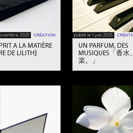
 novembre 2025
CRÉATION
publié le 1 juin 2025
CRÉAT
SPRIT A LA MATIÈRE
UN PARFUM, DES
RE DE LILITH]
MUSIQUES「香
楽。」