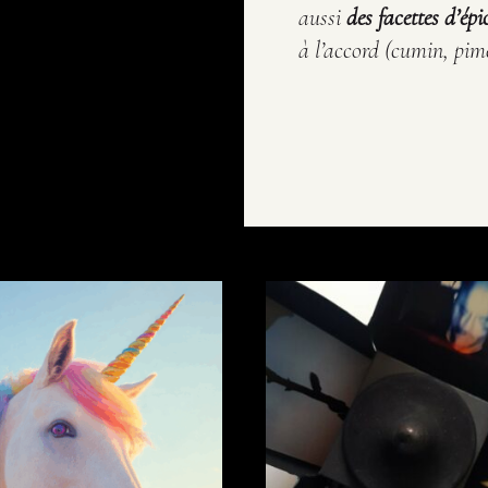
aussi
des facettes d’épi
à l’accord (cumin, pi