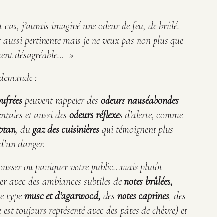
t cas, j’aurais imaginé une odeur de feu, de brûlé.
t aussi pertinente mais je ne veux pas non plus que
ement désagréable…
»
a demande :
ufrées
peuvent rappeler des
odeurs nauséabondes
entales et aussi des
odeurs réflexe
s d’alerte, comme
ptan
, du
gaz des cuisinières
qui témoignent plus
d’un danger.
pousser ou paniquer votre public…mais plutôt
nner avec des ambiances subtiles de
notes brûlées,
e type
musc et d’agarwood,
des
notes caprines
, des
e est toujours représenté avec des pâtes de chèvre) et