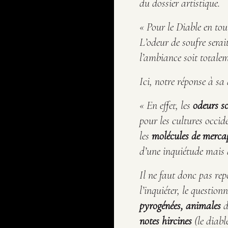
du dossier
artistique.
« Pour
le Diable en tou
L’odeur de soufre serai
l’ambiance soit total
Ici, notre réponse à s
« En effet, les
odeurs so
pour les cultures occid
les
molécules de merca
d’une inquiétude mais 
Il ne faut donc pas re
l’inquiéter, le questio
pyrogénées, animales
d
notes hircines
(le diabl