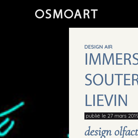
DESIGN AIR
IMMERS
SOUTER
LIEVIN
publié le 27 mars 201
design olfac