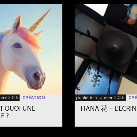
avril 2026
CRÉATION
publié le 5 janvier 2026
CRÉ
T QUOI UNE
HANA 花 – L’ECRI
E ?