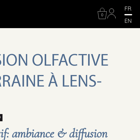
FR
0
EN
ION OLFACTIVE
RAINE À LENS-
9
tif: ambiance & diffusion