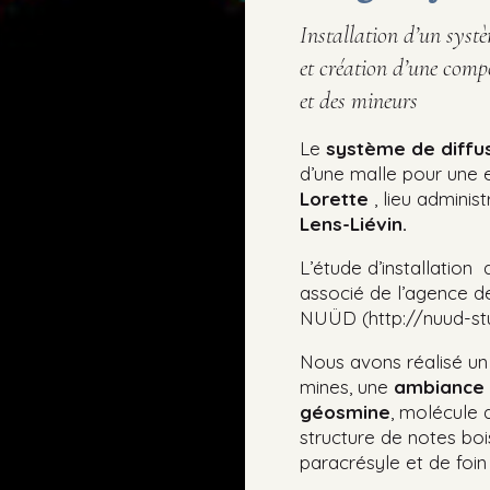
Installation d’un syst
et création d’une comp
et des mineurs
Le
système de diffu
d’une malle pour une 
Lorette
, lieu administ
Lens-Liévin.
L’étude d’installation
associé de l’agence 
NUÜD
(http://nuud-st
Nous avons réalisé u
mines, une
ambiance 
géosmine
, molécule 
structure de notes bo
paracrésyle et de foin