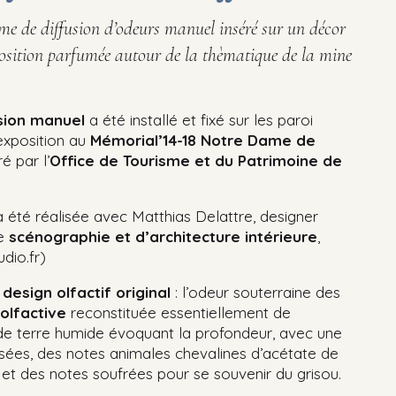
ème de diffusion d’odeurs manuel inséré sur un décor
osition parfumée autour de la thèmatique de la mine
sion manuel
a été installé et fixé sur les paroi
exposition au
Mémorial’14-18 Notre Dame de
ré par l’
Office de Tourisme et du Patrimoine de
 a été réalisée avec Matthias Delattre, designer
de
scénographie et d’architecture intérieure
,
udio.fr)
n
design olfactif original
: l’odeur souterraine des
olfactive
reconstituée essentiellement de
de terre humide évoquant la profondeur, avec une
isées, des notes animales chevalines d’acétate de
 et des notes soufrées pour se souvenir du grisou.