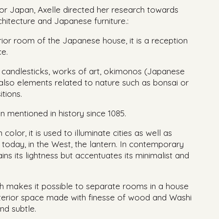
or Japan, Axelle directed her research towards
architecture and Japanese furniture.:
ior room of the Japanese house, it is a reception
ce.
d candlesticks, works of art, okimonos (Japanese
t also elements related to nature such as bonsai or
tions.
 mentioned in history since 1085.
 color, it is used to illuminate cities as well as
t today, in the West, the lantern. In contemporary
ains its lightness but accentuates its minimalist and
ch makes it possible to separate rooms in a house
nterior space made with finesse of wood and Washi
nd subtle.