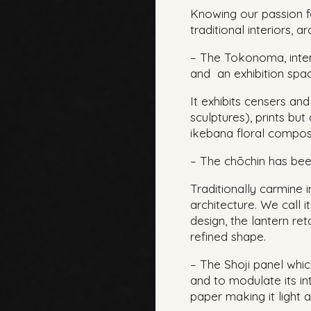
Knowing our passion f
traditional interiors, 
– The Tokonoma, inter
and an exhibition spa
It exhibits censers an
sculptures), prints bu
ikebana floral composi
– The chōchin has been
Traditionally carmine in
architecture. We call i
design, the lantern ret
refined shape.
– The Shoji panel whi
and to modulate its i
paper making it light a