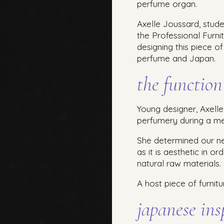
perfume organ.
Axelle Joussard, stude
the Professional Furni
designing this piece of 
perfume and Japan.
the function
Young designer, Axelle
perfumery during a me
She determined our nee
as it is aesthetic in o
natural raw materials.
A host piece of furnitu
japanese ins