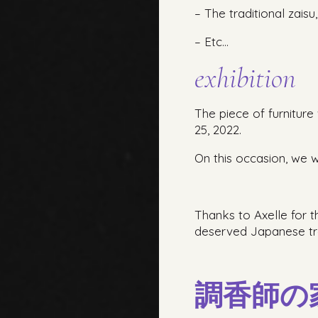
– The traditional zaisu
– Etc…
exhibition
The piece of furniture
25, 2022.
On this occasion, we w
Thanks to Axelle for t
deserved Japanese tra
調香師の