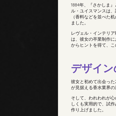
1884
年、『さかしま』
ル・ユイスマンスは、
（
香料などを並べた机
ました
。
レヴェル
・
インテリア
は、彼女の卒業制作に
からヒントを得て、こ
デザイン
彼女と初めて出会った
が見据える香水業界の
そして、われわれが心
しくも実用的で
、
試作
作り上げました。