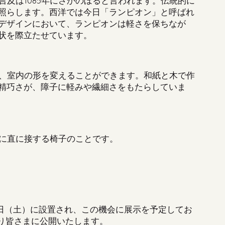
言及は
1085
年にさかのぼると言われます。伝統的に
照らします。西洋では今日「ランピオン」と呼ばれ
デザインにおいて、ランピオンは軽さを保ちなが
状を際立たせています。
、室内の形を変えることができます
。
和紙と木で作
精巧さが
、
障子に軽みや繊細さをもたらしていま
に直に接する椅子のことです
。
日（土）に設置され
、
この機会に展示を予定してお
り皆さまに公開いたします。