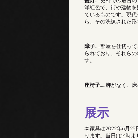
提灯
……
史料での最古の
洋紅色で、街や建物を
ているものです。現代
ら、その洗練された形
障子
……
部屋を仕切って
られており、それらの
す。
座椅子
……
脚がなく、床
展示
本家具は
2022
年
6
月
25
ります
。
当日は
14
時よ