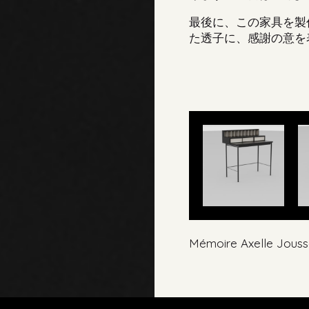
最後に、この家具を製
た透子に、感謝の意を
Mémoire Axelle Jouss