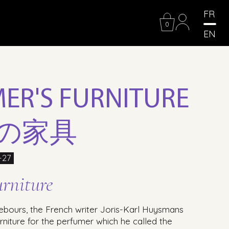
FR
0
EN
ER'S FURNITURE
の家具
-27
urniture
 rebours, the French writer Joris-Karl Huysmans
rniture for the perfumer which he called the