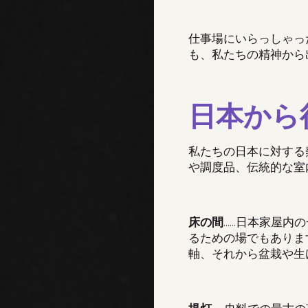
仕事場にいらっしゃっ
も、私たちの精神から
日本から
私たちの日本に対する
や調度品、伝統的な室
床の間
……
日本家屋内の
るための場でもありま
軸、それから盆栽や生