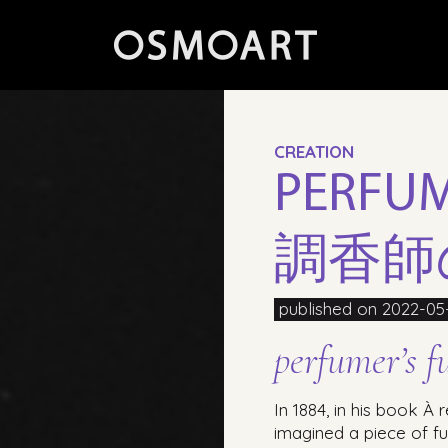
CREATION
PERFUM
調香師
published on 2022-05
perfumer’s f
In 1884, in his book À
imagined a piece of fu