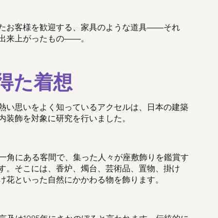
たお客様を歓迎する、家具のような道具
――
それ
出来上がったもの――。
得た着想
熱い思いをよく知っているアクセルは、日本の建築
内装飾を対象に研究を行いました。
一角にある客間で、集った人々が座敷飾りを鑑賞す
す
。
そこには、香炉、燭台、芸術品、置物、掛け
け花といった自然にかかわる物を飾ります。