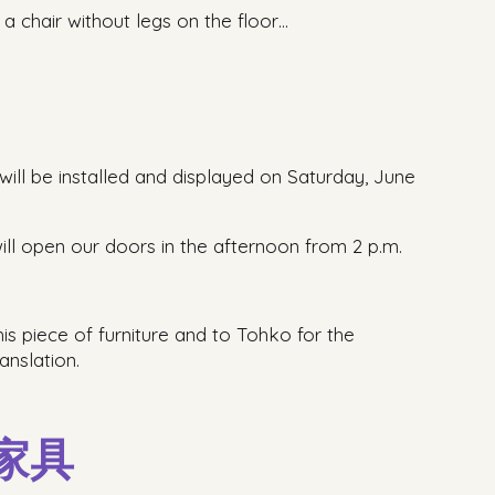
, a chair without legs on the floor…
 will be installed and displayed on Saturday, June
ill open our doors in the afternoon from 2 p.m.
his piece of furniture and to Tohko for the
nslation.
家具